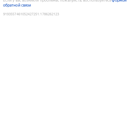
Если у вас возникли проблемы, пожалуйста, воспользуйтесь
формой
обратной связи
9193557461052427251
:
1786262123